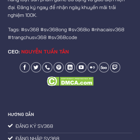
đại. Đăng ký ngay để nhận ngày khuyến mãi trải
nghiệm 100K.
Tags: #sv368 #sv368ong #sv368io #nhacaisv368
#trangchusv368 #sv368code
CEO:
NGUYỄN TUẤN TÂN
HƯỚNG DẪN
ĐĂNG KÝ SV368
ĐĂNG NHẬP SV368