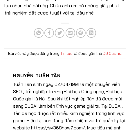
lựa chọn nhà cái này. Chúc anh em có những giây phút
trải nghiệm đặt cược tuyệt vời tại đây nhé!
Bài viết này được đăng trong
Tin tức
và được gắn thẻ
DG Casino
.
NGUYỄN TUẤN TÂN
Tuấn Tân sinh ngày 02/04/1991 là một chuyên viên
SEO , tốt nghiệp Trường Đại học Công nghệ, Đại học
Quốc gia Hà Nội. Sau khi tốt nghiệp Tân đã được mời
sang DUBAI làm bên lĩnh vực game giải trí. Tại DUBAI,
Tân đã học được rất nhiều kinh nghiệm trong lĩnh vực
game. Hiện tại anh đang đảm nhiệm vai trò quản lý tại
website https://sv368how7.com/. Mục tiêu mà anh