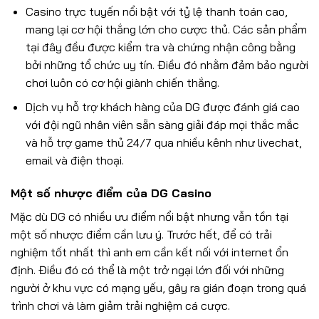
Casino trực tuyến nổi bật với tỷ lệ thanh toán cao,
mang lại cơ hội thắng lớn cho cược thủ. Các sản phẩm
tại đây đều được kiểm tra và chứng nhận công bằng
bởi những tổ chức uy tín. Điều đó nhằm đảm bảo người
chơi luôn có cơ hội giành chiến thắng.
Dịch vụ hỗ trợ khách hàng của DG được đánh giá cao
với đội ngũ nhân viên sẵn sàng giải đáp mọi thắc mắc
và hỗ trợ game thủ 24/7 qua nhiều kênh như livechat,
email và điện thoại.
Một số nhược điểm của DG Casino
Mặc dù DG có nhiều ưu điểm nổi bật nhưng vẫn tồn tại
một số nhược điểm cần lưu ý. Trước hết, để có trải
nghiệm tốt nhất thì anh em cần kết nối với internet ổn
định. Điều đó có thể là một trở ngại lớn đối với những
người ở khu vực có mạng yếu, gây ra gián đoạn trong quá
trình chơi và làm giảm trải nghiệm cá cược.