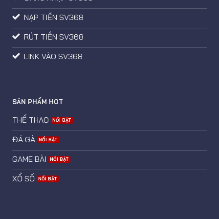
NẠP TIỀN SV368
RÚT TIỀN SV368
LINK VÀO SV368
SẢN PHẨM HOT
THỂ THAO
ĐÁ GÀ
GAME BÀI
XỔ SỐ