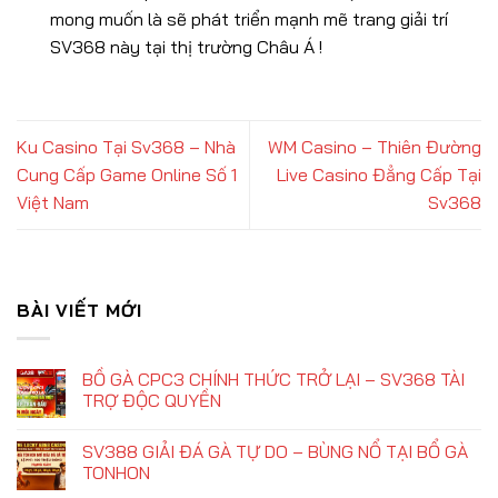
mong muốn là sẽ phát triển mạnh mẽ trang giải trí
SV368 này tại thị trường Châu Á !
Ku Casino Tại Sv368 – Nhà
WM Casino – Thiên Đường
Cung Cấp Game Online Số 1
Live Casino Đẳng Cấp Tại
Việt Nam
Sv368
BÀI VIẾT MỚI
BỒ GÀ CPC3 CHÍNH THỨC TRỞ LẠI – SV368 TÀI
TRỢ ĐỘC QUYỀN
SV388 GIẢI ĐÁ GÀ TỰ DO – BÙNG NỔ TẠI BỔ GÀ
TONHON