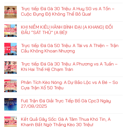
Trực tiếp Đá Gà 30 Triệu: A Huy SG vs A Tồn –
Cuộc Đụng Độ Không Thể Bỏ Qua!
KHI NIỀM KIÊU HÃNH BÌNH ĐẠI (A KHANG) ĐỐI
ĐẦU “SÁT THỦ” (A BÉ)!
Trực tiếp Đá Gà 50 Triệu: A Tài vs A Thiện – Trận
Cầu Không Khoan Nhượng
Trực tiếp Đá Gà 30 Triệu: A Phương vs A Tuấn –
Khi Hai Thế Hệ Chạm Trán
Phân Tích Kèo Nóng: A Dự Bảo Lộc vs A Bé – So
Cựa Trận Xổ 50 Triệu
Full Trận Đá Giải Trực Tiếp Bồ Gà Cpc3 Ngày
27/08/2025
Kết Quả Gây Sốc: Gà A Tâm Thua Khó Tin, A
Khanh Bất Ngờ Thắng Kèo 30 Triệu!