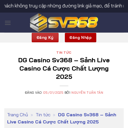
Bỏ
 truy cập những đường link giả mạo, để tránh mất tiền trong
qua
nội
dung
Đăng Ký
Đăng Nhập
TIN TỨC
DG Casino Sv368 – Sảnh Live
Casino Cá Cược Chất Lượng
2025
ĐĂNG VÀO
05/01/2025
BỞI
NGUYỄN TUẤN TÂN
Trang Chủ
»
Tin tức
»
DG Casino Sv368 – Sảnh
Live Casino Cá Cược Chất Lượng 2025