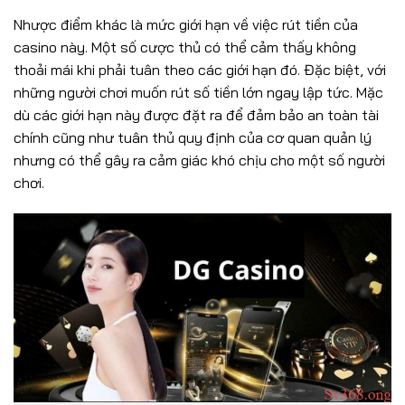
Nhược điểm khác là mức giới hạn về việc rút tiền của
casino này. Một số cược thủ có thể cảm thấy không
thoải mái khi phải tuân theo các giới hạn đó. Đặc biệt, với
những người chơi muốn rút số tiền lớn ngay lập tức. Mặc
dù các giới hạn này được đặt ra để đảm bảo an toàn tài
chính cũng như tuân thủ quy định của cơ quan quản lý
nhưng có thể gây ra cảm giác khó chịu cho một số người
chơi.