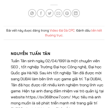
Bài viết này được đăng trong
Video Đá Gà CPC
. Đánh dấu
liên kết
thường trực
.
NGUYỄN TUẤN TÂN
Tuấn Tân sinh ngày 02/04/1991 là một chuyên viên
SEO , tốt nghiệp Trường Đại học Công nghệ, Đại học
Quốc gia Hà Nội. Sau khi tốt nghiệp Tân đã được mời
sang DUBAI làm bên lĩnh vực game giải trí. Tại DUBAI,
Tân đã học được rất nhiều kinh nghiệm trong lĩnh vực
game. Hiện tại anh đang đảm nhiệm vai trò quản lý tại
website https://sv368how7.com/. Mục tiêu mà anh
mong muốn là sẽ phát triển mạnh mẽ trang giải trí