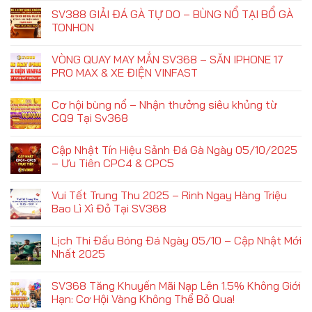
SV388 GIẢI ĐÁ GÀ TỰ DO – BÙNG NỔ TẠI BỔ GÀ
TONHON
VÒNG QUAY MAY MẮN SV368 – SĂN IPHONE 17
PRO MAX & XE ĐIỆN VINFAST
Cơ hội bùng nổ – Nhận thưởng siêu khủng từ
CQ9 Tại Sv368
Cập Nhật Tín Hiệu Sảnh Đá Gà Ngày 05/10/2025
– Ưu Tiên CPC4 & CPC5
Vui Tết Trung Thu 2025 – Rinh Ngay Hàng Triệu
Bao Lì Xì Đỏ Tại SV368
Lịch Thi Đấu Bóng Đá Ngày 05/10 – Cập Nhật Mới
Nhất 2025
SV368 Tăng Khuyến Mãi Nạp Lên 1.5% Không Giới
Hạn: Cơ Hội Vàng Không Thể Bỏ Qua!