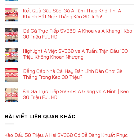
Kết Quả Gây Sốc: Gà A Tâm Thua Khó Tin, A
Khanh Bất Ngờ Thắng Kèo 30 Triệu!
Đá Gà Trực Tiếp SV368: A Khoa vs A Khang | Kèo
30 Triệu Full HD
Highlight A Việt SV368 vs A Tuấn: Trận Cầu 100
Triệu Không Khoan Nhượng
Đẳng Cấp Nhà Cái Hay Bản Lĩnh Dân Chơi Sẽ
Thắng Trong Kèo 30 Triệu?
Đá Gà Trực Tiếp SV368: A Giang vs A Bình | Kèo
30 Triệu Full HD
BÀI VIẾT LIÊN QUAN KHÁC
Kèo Đấu 50 Triệu: A Hai SV368 Có Dễ Dàng Khuất Phục