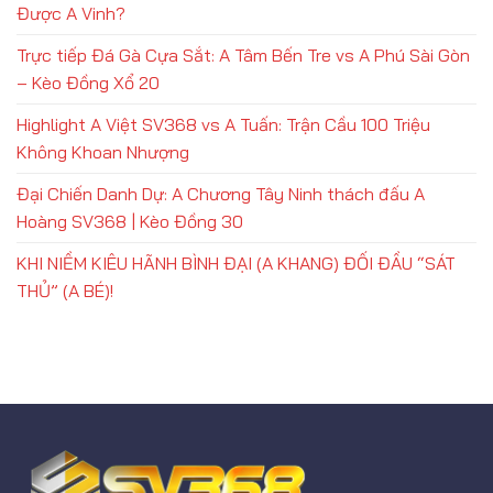
Được A Vinh?
Trực tiếp Đá Gà Cựa Sắt: A Tâm Bến Tre vs A Phú Sài Gòn
– Kèo Đồng Xổ 20
Highlight A Việt SV368 vs A Tuấn: Trận Cầu 100 Triệu
Không Khoan Nhượng
Đại Chiến Danh Dự: A Chương Tây Ninh thách đấu A
Hoàng SV368 | Kèo Đồng 30
KHI NIỀM KIÊU HÃNH BÌNH ĐẠI (A KHANG) ĐỐI ĐẦU “SÁT
THỦ” (A BÉ)!