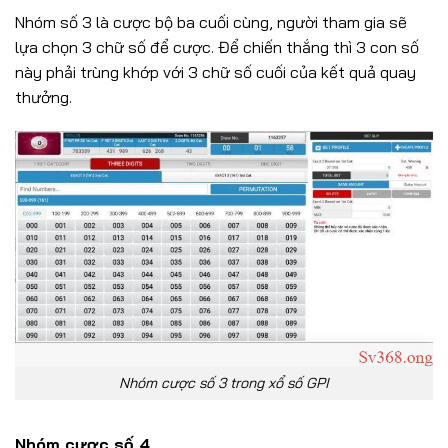
Nhóm số 3 là cược bộ ba cuối cùng, người tham gia sẽ
lựa chọn 3 chữ số để cược. Để chiến thắng thì 3 con số
này phải trùng khớp với 3 chữ số cuối của kết quả quay
thưởng.
Nhóm cược số 3 trong xổ số GPI
Nhóm cược số 4