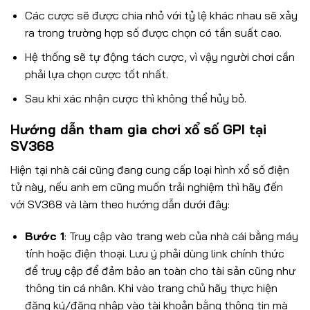
Các cược sẽ được chia nhỏ với tỷ lệ khác nhau sẽ xảy
ra trong trường hợp số được chọn có tần suất cao.
Hệ thống sẽ tự động tách cược, vì vậy người chơi cần
phải lựa chọn cược tốt nhất.
Sau khi xác nhận cược thì không thể hủy bỏ.
Hướng dẫn tham gia chơi xổ số GPI tại
SV368
Hiện tại nhà cái cũng đang cung cấp loại hình xổ số điện
tử này, nếu anh em cũng muốn trải nghiệm thì hãy đến
với SV368 và làm theo hướng dẫn dưới đây:
Bước 1
: Truy cập vào trang web của nhà cái bằng máy
tính hoặc điện thoại. Lưu ý phải dùng link chính thức
để truy cập để đảm bảo an toàn cho tài sản cũng như
thông tin cá nhân. Khi vào trang chủ hãy thực hiện
đăng ký/đăng nhập vào tài khoản bằng thông tin mà