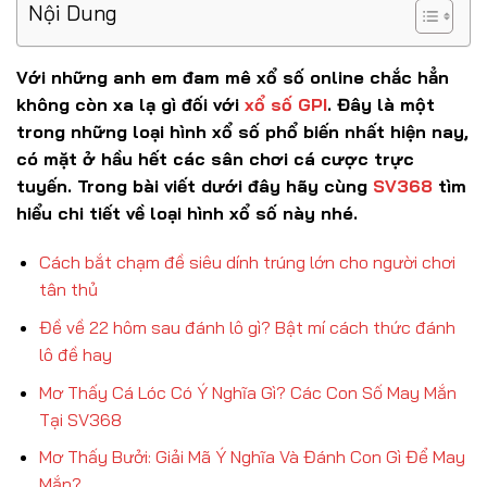
Nội Dung
Với những anh em đam mê xổ số online chắc hẳn
không còn xa lạ gì đối với
xổ số GPI
. Đây là một
trong những loại hình xổ số phổ biến nhất hiện nay,
có mặt ở hầu hết các sân chơi cá cược trực
tuyến. Trong bài viết dưới đây hãy cùng
SV368
tìm
hiểu chi tiết về loại hình xổ số này nhé.
Cách bắt chạm đề siêu dính trúng lớn cho người chơi
tân thủ
Đề về 22 hôm sau đánh lô gì? Bật mí cách thức đánh
lô đề hay
Mơ Thấy Cá Lóc Có Ý Nghĩa Gì? Các Con Số May Mắn
Tại SV368
Mơ Thấy Bưởi: Giải Mã Ý Nghĩa Và Đánh Con Gì Để May
Mắn?