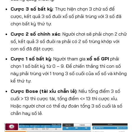
Cược 3 số bất kỳ
: Thực hiện chọn 3 chữ số để
cược, kết quả 3 số đuôi xổ số phải trùng với 3 số đã
chọn bất kỳ thứ tự.
Cược 2 số chính xác
: Người chơi sẽ phải chọn 2 chữ
số, kết quả 3 số đuôi ra phải có 2 số trùng khớp với
con số đã đặt cược.
Cược 1 số bất kỳ
: Người tham gia
xổ số GPI
phải
chọn 1 số bất kỳ từ 0 – 9. Để chiến thắng thì con số
này phải trùng với 1 trong 3 số cuối của xổ số và không
kể thứ tự.
Cược Bose (tài xỉu chẵn lẻ)
: Nếu tổng điểm 3 số
cuối > 13 thì cược tài, tổng điểm <= 13 thì cược xỉu.
Hoặc người chơi có thể dự đoán tổng 3 số cuối là số
chẵn hay số lẻ.