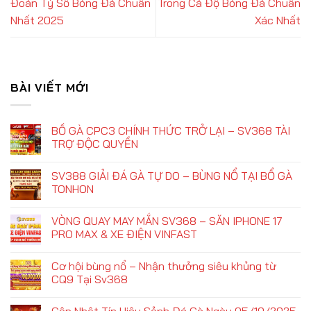
Đoán Tỷ Số Bóng Đá Chuẩn
Trong Cá Độ Bóng Đá Chuẩn
Nhất 2025
Xác Nhất
BÀI VIẾT MỚI
BỒ GÀ CPC3 CHÍNH THỨC TRỞ LẠI – SV368 TÀI
TRỢ ĐỘC QUYỀN
SV388 GIẢI ĐÁ GÀ TỰ DO – BÙNG NỔ TẠI BỔ GÀ
TONHON
VÒNG QUAY MAY MẮN SV368 – SĂN IPHONE 17
PRO MAX & XE ĐIỆN VINFAST
Cơ hội bùng nổ – Nhận thưởng siêu khủng từ
CQ9 Tại Sv368