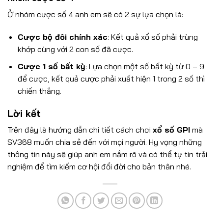
Ở nhóm cược số 4 anh em sẽ có 2 sự lựa chọn là:
Cược bộ đôi chính xác
: Kết quả xổ số phải trùng
khớp cùng với 2 con số đã cược.
Cược 1 số bất kỳ
: Lựa chọn một số bất kỳ từ 0 – 9
để cược, kết quả cược phải xuất hiện 1 trong 2 số thì
chiến thắng.
Lời kết
Trên đây là hướng dẫn chi tiết cách chơi
xổ số GPI
mà
SV368 muốn chia sẻ đến với mọi người. Hy vọng những
thông tin này sẽ giúp anh em nắm rõ và có thể tự tin trải
nghiệm để tìm kiếm cơ hội đổi đời cho bản thân nhé.