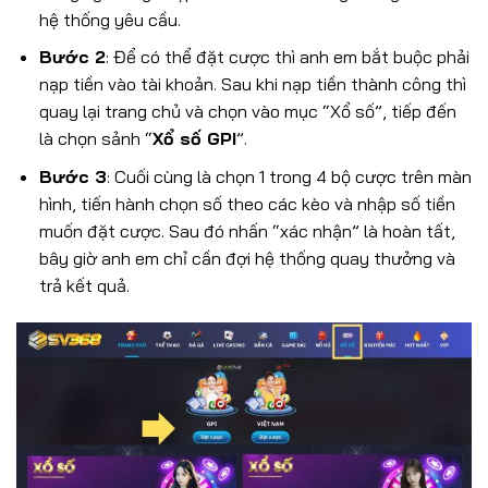
hệ thống yêu cầu.
Bước 2
: Để có thể đặt cược thì anh em bắt buộc phải
nạp tiền vào tài khoản. Sau khi nạp tiền thành công thì
quay lại trang chủ và chọn vào mục “Xổ số”, tiếp đến
là chọn sảnh “
Xổ số GPI
”.
Bước 3
: Cuối cùng là chọn 1 trong 4 bộ cược trên màn
hình, tiến hành chọn số theo các kèo và nhập số tiền
muốn đặt cược. Sau đó nhấn “xác nhận” là hoàn tất,
bây giờ anh em chỉ cần đợi hệ thống quay thưởng và
trả kết quả.