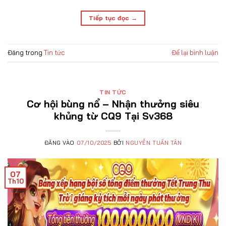
Tiếp tục đọc
→
Đăng trong
Tin tức
Để lại bình luận
TIN TỨC
Cơ hội bùng nổ – Nhận thưởng siêu
khủng từ CQ9 Tại Sv368
ĐĂNG VÀO
07/10/2025
BỞI
NGUYỄN TUẤN TÂN
07
Th10