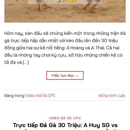
Hôm nay, sàn đấu sẽ chứng kiến một trong những trận đá
gà trực tiếp hấp dẫn nhất với kèo đấu lên đến 30 triệu
đồng giữa hai sư kê nổi tiếng: A Hoàng và A Thái. Cả hai
đều là những tay chơi kỳ cựu, sở hữu những chiến kê có
lối đá và […]
Tiếp tục đọc
→
Đăng trong
Video Đá Gà CPC
Để lại bình luận
VIDEO ĐÁ GÀ CPC
Trực tiếp Đá Gà 30 Triệu: A Huy SG vs