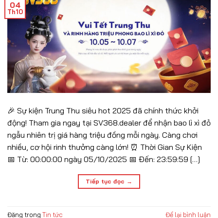
04
Th10
🎉 Sự kiện Trung Thu siêu hot 2025 đã chính thức khởi
động! Tham gia ngay tại SV368.dealer để nhận bao lì xì đỏ
ngẫu nhiên trị giá hàng triệu đồng mỗi ngày. Càng chơi
nhiều, cơ hội rinh thưởng càng lớn! ⏰ Thời Gian Sự Kiện
📅 Từ: 00:00:00 ngày 05/10/2025 📅 Đến: 23:59:59 […]
Tiếp tục đọc
→
Đăng trong
Tin tức
Để lại bình luận