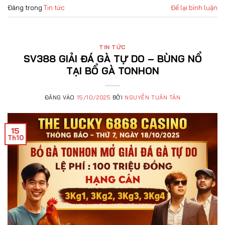
Đăng trong
Tin tức
Để lại bình luận
TIN TỨC
SV388 GIẢI ĐÁ GÀ TỰ DO – BÙNG NỔ
TẠI BỔ GÀ TONHON
ĐĂNG VÀO
15/10/2025
BỞI
NGUYỄN TUẤN TÂN
15
Th10