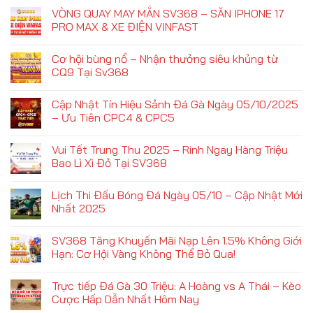
VÒNG QUAY MAY MẮN SV368 – SĂN IPHONE 17
PRO MAX & XE ĐIỆN VINFAST
Cơ hội bùng nổ – Nhận thưởng siêu khủng từ
CQ9 Tại Sv368
Cập Nhật Tín Hiệu Sảnh Đá Gà Ngày 05/10/2025
– Ưu Tiên CPC4 & CPC5
Vui Tết Trung Thu 2025 – Rinh Ngay Hàng Triệu
Bao Lì Xì Đỏ Tại SV368
Lịch Thi Đấu Bóng Đá Ngày 05/10 – Cập Nhật Mới
Nhất 2025
SV368 Tăng Khuyến Mãi Nạp Lên 1.5% Không Giới
Hạn: Cơ Hội Vàng Không Thể Bỏ Qua!
Trực tiếp Đá Gà 30 Triệu: A Hoàng vs A Thái – Kèo
Cược Hấp Dẫn Nhất Hôm Nay