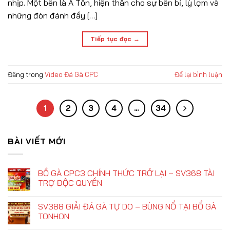
nhịp. Một bên là A Tồn, hiện thân cho sự bền bỉ, lỳ lợm và
những đòn đánh đầy […]
Tiếp tục đọc
→
Đăng trong
Video Đá Gà CPC
Để lại bình luận
1
2
3
4
…
34
BÀI VIẾT MỚI
BỒ GÀ CPC3 CHÍNH THỨC TRỞ LẠI – SV368 TÀI
TRỢ ĐỘC QUYỀN
SV388 GIẢI ĐÁ GÀ TỰ DO – BÙNG NỔ TẠI BỔ GÀ
TONHON