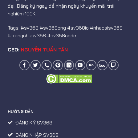
đại. Đăng ký ngay để nhận ngày khuyến mãi trải
nghiệm 100K.
Tags: #sv368 #sv368ong #sv368io #nhacaisv368
#trangchusv368 #sv368code
CEO:
NGUYỄN TUẤN TÂN
HƯỚNG DẪN
ĐĂNG KÝ SV368
ĐĂNG NHẬP SV368