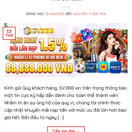
ĐĂNG VÀO
13/08/2025
BỞI
NGUYỄN TUẤN TÂN
13
Th8
Kính gửi Quý khách hàng, SV368 xin trân trọng thông báo
một tin cực kỳ hấp dẫn dành cho toàn thể thành viên.
Nhằm tri ân sự ủng hộ của quý vị, chúng tôi chính thức
cập nhật khuyến mãi nạp tiền với mức ưu đãi lớn hơn bao
giờ hết. Bắt đầu từ ngày […]
Tiếp tục đọc
→