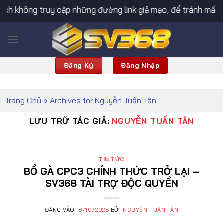
Bỏ
ập những đường link giả mạo, để tránh mất tiền trong tài k
qua
nội
dung
Đăng Ký
Đăng Nhập
Trang Chủ
»
Archives for Nguyễn Tuấn Tân
LƯU TRỮ TÁC GIẢ:
NGUYỄN TUẤN TÂN
TIN TỨC
BỒ GÀ CPC3 CHÍNH THỨC TRỞ LẠI –
SV368 TÀI TRỢ ĐỘC QUYỀN
ĐĂNG VÀO
18/10/2025
BỞI
NGUYỄN TUẤN TÂN