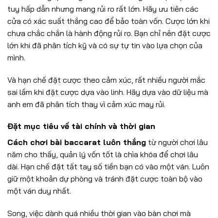
tuy hấp dẫn nhưng mang rủi ro rất lớn. Hãy ưu tiên các
cửa có xác suất thắng cao để bảo toàn vốn. Cược lớn khi
chưa chắc chắn là hành động rủi ro. Bạn chỉ nên đặt cược
lớn khi đã phân tích kỹ và có sự tự tin vào lựa chọn của
mình.
Và hạn chế đặt cược theo cảm xúc, rất nhiều người mắc
sai lầm khi đặt cược dựa vào linh. Hãy dựa vào dữ liệu mà
anh em đã phân tích thay vì cảm xúc may rủi.
Đặt mục tiêu về tài chính và thời gian
Cách chơi bài baccarat luôn thắng
từ người chơi lâu
năm cho thấy, quản lý vốn tốt là chìa khóa để chơi lâu
dài. Hạn chế đặt tất tay số tiền bạn có vào một ván. Luôn
giữ một khoản dự phòng và tránh đặt cược toàn bộ vào
một ván duy nhất.
Song, việc dành quá nhiều thời gian vào bàn chơi mà