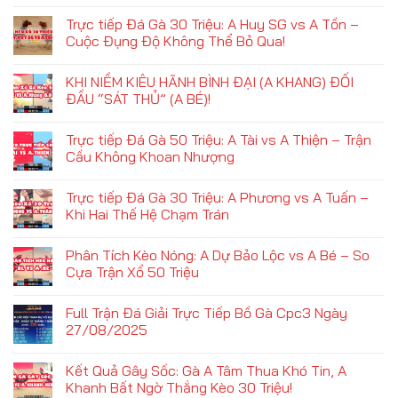
Trực tiếp Đá Gà 30 Triệu: A Huy SG vs A Tồn –
Cuộc Đụng Độ Không Thể Bỏ Qua!
KHI NIỀM KIÊU HÃNH BÌNH ĐẠI (A KHANG) ĐỐI
ĐẦU “SÁT THỦ” (A BÉ)!
Trực tiếp Đá Gà 50 Triệu: A Tài vs A Thiện – Trận
Cầu Không Khoan Nhượng
Trực tiếp Đá Gà 30 Triệu: A Phương vs A Tuấn –
Khi Hai Thế Hệ Chạm Trán
Phân Tích Kèo Nóng: A Dự Bảo Lộc vs A Bé – So
Cựa Trận Xổ 50 Triệu
Full Trận Đá Giải Trực Tiếp Bồ Gà Cpc3 Ngày
27/08/2025
Kết Quả Gây Sốc: Gà A Tâm Thua Khó Tin, A
Khanh Bất Ngờ Thắng Kèo 30 Triệu!