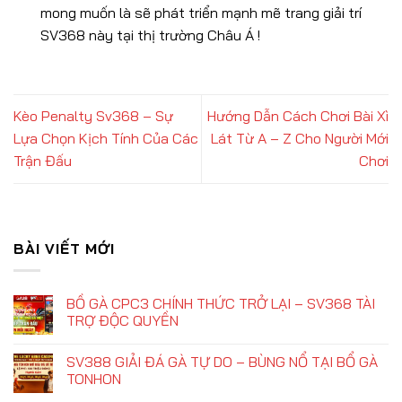
mong muốn là sẽ phát triển mạnh mẽ trang giải trí
SV368 này tại thị trường Châu Á !
Kèo Penalty Sv368 – Sự
Hướng Dẫn Cách Chơi Bài Xì
Lựa Chọn Kịch Tính Của Các
Lát Từ A – Z Cho Người Mới
Trận Đấu
Chơi
BÀI VIẾT MỚI
BỒ GÀ CPC3 CHÍNH THỨC TRỞ LẠI – SV368 TÀI
TRỢ ĐỘC QUYỀN
SV388 GIẢI ĐÁ GÀ TỰ DO – BÙNG NỔ TẠI BỔ GÀ
TONHON