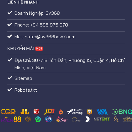
LIÊN HỆ NHANH
Doanh Nghiệp: Sv368
Phone: +84 585 875 078
Mail:
hotro@sv368how7.com
KHUYẾN MÃI
Địa Chỉ: 307/18 Tôn Đản, Phường 15, Quận 4, Hồ Chí
Minh, Việt Nam
Sitemap
Robots.txt