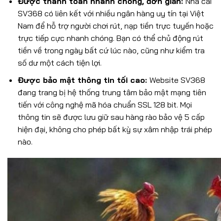
Được thanh toán nhanh chóng, đơn giản:
Nhà cái
SV368 có liên kết với nhiều ngân hàng uy tín tại Việt
Nam để hỗ trợ người chơi rút, nạp tiền trực tuyến hoặc
trực tiếp cực nhanh chóng. Bạn có thể chủ động rút
tiền về trong ngày bất cứ lúc nào, cũng như kiểm tra
số dư một cách tiện lợi.
Được bảo mật thông tin tối cao:
Website SV368
đang trang bị hệ thống trung tâm bảo mật mạng tiên
tiến với công nghệ mã hóa chuẩn SSL 128 bit. Mọi
thông tin sẽ được lưu giữ sau hàng rào bảo vệ 5 cấp
hiện đại, không cho phép bất kỳ sự xâm nhập trái phép
nào.