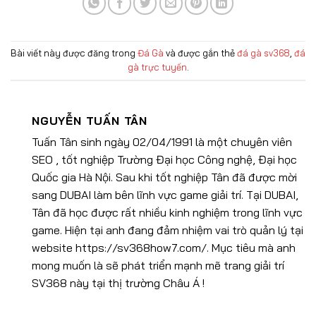
Bài viết này được đăng trong
Đá Gà
và được gắn thẻ
đá gà sv368
,
đá
gà trực tuyến
.
NGUYỄN TUẤN TÂN
Tuấn Tân sinh ngày 02/04/1991 là một chuyên viên
SEO , tốt nghiệp Trường Đại học Công nghệ, Đại học
Quốc gia Hà Nội. Sau khi tốt nghiệp Tân đã được mời
sang DUBAI làm bên lĩnh vực game giải trí. Tại DUBAI,
Tân đã học được rất nhiều kinh nghiệm trong lĩnh vực
game. Hiện tại anh đang đảm nhiệm vai trò quản lý tại
website https://sv368how7.com/. Mục tiêu mà anh
mong muốn là sẽ phát triển mạnh mẽ trang giải trí
SV368 này tại thị trường Châu Á !