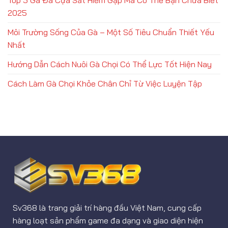
2025
Môi Trường Sống Của Gà – Một Số Tiêu Chuẩn Thiết Yếu
Nhất
Hướng Dẫn Cách Nuôi Gà Chọi Có Thể Lực Tốt Hiện Nay
Cách Làm Gà Chọi Khỏe Chân Chỉ Từ Việc Luyện Tập
Sv368 là trang giải trí hàng đầu Việt Nam, cung cấp
hàng loạt sản phẩm game đa dạng và giao diện hiện