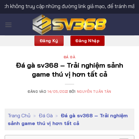
Bỏ
p những đường link giả mạo, để tránh mất tiền trong tài kho
qua
nội
dung
Đăng Ký
Đăng Nhập
ĐÁ GÀ
Đá gà sv368 – Trải nghiệm sảnh
game thú vị hơn tất cả
ĐĂNG VÀO
14/05/2022
BỞI
NGUYỄN TUẤN TÂN
Trang Chủ
»
Đá Gà
»
Đá gà sv368 – Trải nghiệm
sảnh game thú vị hơn tất cả