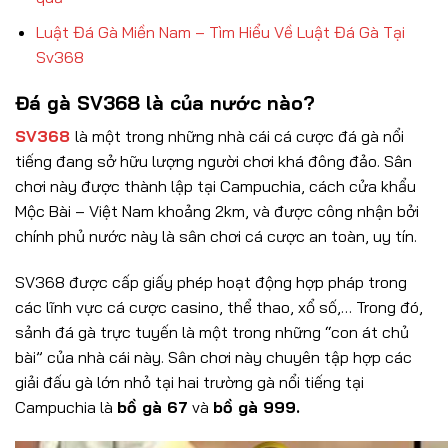
Luật Đá Gà Miền Nam – Tìm Hiểu Về Luật Đá Gà Tại
Sv368
Đá gà SV368 là của nước nào?
SV368
là một trong những nhà cái cá cược đá gà nổi
tiếng đang sở hữu lượng người chơi khá đông đảo. Sân
chơi này được thành lập tại Campuchia, cách cửa khẩu
Mộc Bài – Việt Nam khoảng 2km, và được công nhận bởi
chính phủ nước này là sân chơi cá cược an toàn, uy tín.
SV368 được cấp giấy phép hoạt động hợp pháp trong
các lĩnh vực cá cược casino, thể thao, xổ số,… Trong đó,
sảnh đá gà trực tuyến là một trong những “con át chủ
bài” của nhà cái này. Sân chơi này chuyên tập hợp các
giải đấu gà lớn nhỏ tại hai trường gà nổi tiếng tại
Campuchia là
bồ gà 67
và
bồ gà 999.