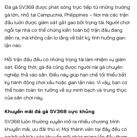
Đá gà SV368 được phát sóng trực tiếp từ những trường
gà lớn, nhỏ tại Campuchia, Philippines – Nơi mà các trận
đấu luôn được giám sát gắt gao bởi trọng tài. Người chơi
ngồi tại nhà có thể chứng kiến toàn bộ trận đấu đang
diễn ra, mà không cần lo lắng về bất kỳ tình huống gian
lận nào.
Mỗi trận đấu đều có những trọng tài làm nhiệm vụ giám
sát. Đồng thời, gà đá cũng được người nài gà chuyên
nghiệp thả vào sân. Điều này giúp hạn chế tối thiểu bất
kỳ hành động chơi xấu hoặc gian lận nào. Vì vậy, bạn có
thể hoàn toàn tin tưởng về sự minh bạch và trung thực
của sân chơi này.
Khuyến mãi đá gà SV368 cực khủng
SV368 luôn thường xuyên mở ra nhiều chương trình
khuyến mãi, ưu đãi thú vị. Mọi thành viên tại đây đều có
cơ hội sở hữu các khuyến mãi chào mừng lần đầu tham