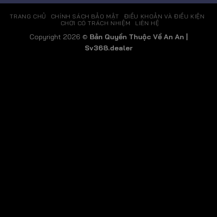
TRANG CHỦ
CHÍNH SÁCH BẢO MẬT
ĐIỀU KHOẢN VÀ ĐIỀU KIỆN
CHƠI CÓ TRÁCH NHIỆM
LIÊN HỆ
Copyright 2026 ©
Bản Quyền Thuộc Về An An |
Sv368.dealer