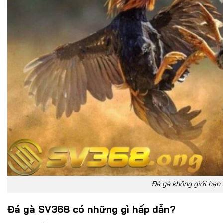
Đá gà không giới hạn
Đá gà SV368 có những gì hấp dẫn?