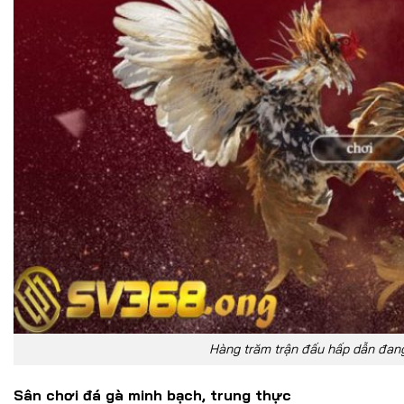
Hàng trăm trận đấu hấp dẫn đan
Sân chơi đá gà minh bạch, trung thực