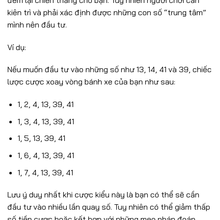
kiên trì và phải xác định được những con số “trung tâm”
mình nên đầu tư.
Ví dụ:
Nếu muốn đầu tư vào những số như 13, 14, 41 và 39, chiếc
lược cược xoay vòng bánh xe của bạn như sau:
1, 2, 4, 13, 39, 41
1, 3, 4, 13, 39, 41
1, 5, 13, 39, 41
1, 6, 4, 13, 39, 41
1, 7, 4, 13, 39, 41
Lưu ý duy nhất khi cược kiểu này là bạn có thể sẽ cần
đầu tư vào nhiều lần quay số. Tuy nhiên có thể giảm thấp
số tiền cược hoặc kết hợp với những mẹo phán đoán