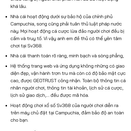
khá lâu.
Nhà cái hoạt động dưới sự bảo hộ của chính phủ
Campuchia, song cũng phải tuân thủ luật pháp nước
này. Mọi hoạt động cá cược lừa đảo người chơi đều bị
cấm và truy tố. Vì vậy anh em đề thủ có thể yên tâm
chơi tại Sv368.
Nhà cái thanh toán rõ ràng, minh bạch và sòng phẳng,
Hệ thống trang web và ứng dụng không những có giao
diện đẹp, vận hành trơn tru mà còn có độ bảo mật cực
cao, được GEOTRUST công nhận. Toàn bộ thông tin cá
nhân người chơi, thông tin tài khoản, lịch sử cá cược,
lịch sử giao dịch,… đều được mã hóa.
Hoạt động chơi xổ số Sv368 của người chơi diễn ra
trên máy chủ đặt tại Campuchia, đảm bảo độ an toàn
cho bạn.