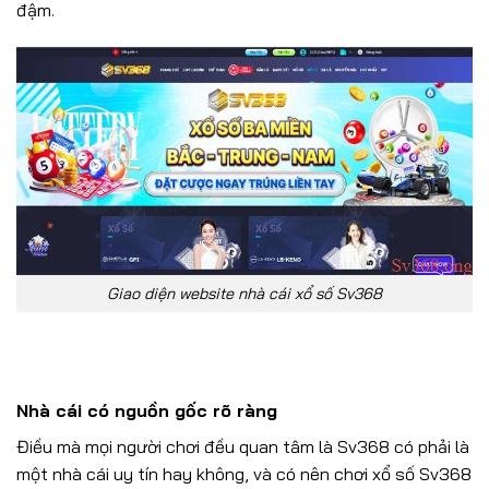
đậm.
Giao diện website nhà cái xổ số Sv368
Nhà cái có nguồn gốc rõ ràng
Điều mà mọi người chơi đều quan tâm là Sv368 có phải là
một nhà cái uy tín hay không, và có nên chơi xổ số Sv368