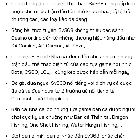
Cá độ bóng đá, cá cược thể thao: Sv368 cung cấp kèo
cược cho nhiều trận đấu lớn nhỏ khác nhau, tỷ lệ trả
thưởng cao, các loại kèo đa dạng.
Sòng bài trực tuyến: Sv368 không thiếu các sảnh
Casino online đến từ những thương hiệu hàng đầu như
SA Gaming, AG Gaming, AE Sexy,…
Cá cược E-Sport: Nhà cái đem đến cho anh em những
trận đấu thể thao điện tử của các tựa game hot như
Dota, CSGO, LOL,… cùng kèo cược hấp dẫn mỗi ngày.
Đá gà, đua ngựa: Sv368 nổi tiếng với dịch vụ cá cược
đá gà và đua ngựa từ 2 trường gà nổi tiếng tại
Campuchia và Philippines.
Bắn cá: Nhà cái có những tựa game bắn cá được người
chơi cực kỳ ưa chuộng như Bắn cá Thần tài, Dragon
Fishing, One Shot Fishing, Water Margin Fishing,…
Slot game, mini game: Nhắc đến Sv368, chắc chắn