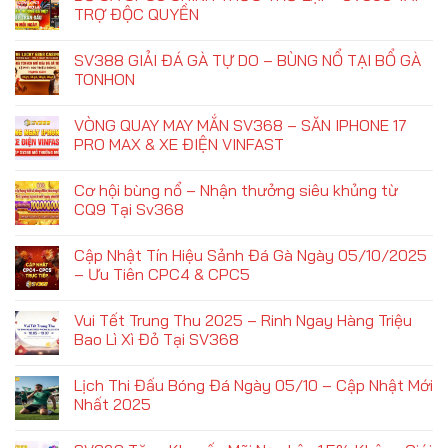
TRỢ ĐỘC QUYỀN
SV388 GIẢI ĐÁ GÀ TỰ DO – BÙNG NỔ TẠI BỔ GÀ
TONHON
VÒNG QUAY MAY MẮN SV368 – SĂN IPHONE 17
PRO MAX & XE ĐIỆN VINFAST
Cơ hội bùng nổ – Nhận thưởng siêu khủng từ
CQ9 Tại Sv368
Cập Nhật Tín Hiệu Sảnh Đá Gà Ngày 05/10/2025
– Ưu Tiên CPC4 & CPC5
Vui Tết Trung Thu 2025 – Rinh Ngay Hàng Triệu
Bao Lì Xì Đỏ Tại SV368
Lịch Thi Đấu Bóng Đá Ngày 05/10 – Cập Nhật Mới
Nhất 2025