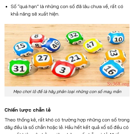
Số “quá hạn” là những con số đã lâu chưa về, rất có
khả năng sẽ xuất hiện.
Mẹo chơi lô đề là hãy phân loại những con số may mắn
Chiến lược chẵn lẻ
Theo thống kê, rất khó có trường hợp những con số trong
dãy đều là số chẵn hoặc lẻ. Hầu hết kết quả xổ số đều có