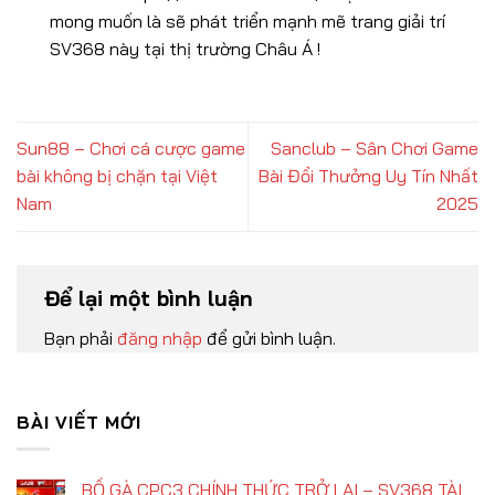
mong muốn là sẽ phát triển mạnh mẽ trang giải trí
SV368 này tại thị trường Châu Á !
Sun88 – Chơi cá cược game
Sanclub – Sân Chơi Game
bài không bị chặn tại Việt
Bài Đổi Thưởng Uy Tín Nhất
Nam
2025
Để lại một bình luận
Bạn phải
đăng nhập
để gửi bình luận.
BÀI VIẾT MỚI
BỒ GÀ CPC3 CHÍNH THỨC TRỞ LẠI – SV368 TÀI