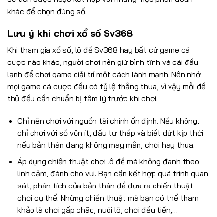
khác để chọn đúng số.
Lưu ý khi chơi xổ số Sv368
Khi tham gia xổ số, lô đề Sv368 hay bất cứ game cá
cược nào khác, người chơi nên giữ bình tĩnh và cái đầu
lạnh để chơi game giải trí một cách lành mạnh. Nên nhớ
mọi game cá cược đều có tỷ lệ thắng thua, vì vậy mỗi đề
thủ đều cần chuẩn bị tâm lý trước khi chơi.
Chỉ nên chơi với nguồn tài chính ổn định. Nếu không,
chỉ chơi với số vốn ít, đầu tư thấp và biết dứt kịp thời
nếu bản thân đang không may mắn, chơi hay thua.
Áp dụng chiến thuật chơi lô đề mà không đánh theo
linh cảm, đánh cho vui. Bạn cần kết hợp quá trình quan
sát, phân tích của bản thân để đưa ra chiến thuật
chơi cụ thể. Những chiến thuật mà bạn có thể tham
khảo là chơi gấp chão, nuôi lô, chơi đều tiền,…