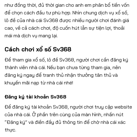
như đồng thời, đủ thời gian cho anh em phân bổ tiền vốn
để chọn cách đầu tư phù hợp. Nhìn chung dịch vụ xổ số,
lô đề của nhà cái Sv368 được nhiều người chơi đánh giá
cao, về cả cách chơi, độ cuốn hút lẫn sự tiện lợi, thoải
mái mà dịch vụ mang lại.
Cách chơi xổ số Sv368
Để tham gia xổ số, lô đề Sv368, người chơi cần đăng ký
thành viên nhà cái. Nếu bạn chưa từng tham gia, nên
đăng ký ngay để tranh thủ nhận thưởng tân thủ và
khuyến mãi nạp từ nhà cái nhé!
Đăng ký tài khoản Sv368
Để đăng ký tài khoản Sv368, người chơi truy cập website
của nhà cái. Ở phần trên cùng của màn hình, nhấn nút
“Đăng ký” và điền đầy đủ thông tin để chờ nhà cái xác
thực.