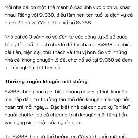
Mỗi nhà cái có một thế mạnh ở các lĩnh vực dịch vụ khác
nhau. Riêng với Sv368, điều làm nên tên tuổi là dịch vụ cá
cược đá gà và đặc biệt là xổ số Sv368.
Nhà cái có 3 sảnh xổ số đến từ các công ty xổ số quốc
tế uy tín nhất. Cách chơi lô đề tại nhà cái Sv368 có nhiều
cải tiến, hiện đại, thử thách và thú vị hơn. So với những
nhà cái không chuyên lô đề, chơi xổ số tại Sv368 sẽ đem
lại trải nghiệm tốt hơn cả.
Thường xuyên khuyến mãi khủng
Sv368 không bao giờ thiếu những chương trình khuyến
mãi hấp dẫn, từ thưởng tân thủ đến khuyến mãi nạp tiền,
hoàn trả mỗi ngày,… Đặc biệt nhà cái còn cực kỳ “chiều”
người chơi khi có cả chương trình khuyến mãi tặng tiền
vào ngày sinh nhật của người chơi.
Tại Sv368, bạn có thể hưởng ưu đãi và khuyến mãi mỗi