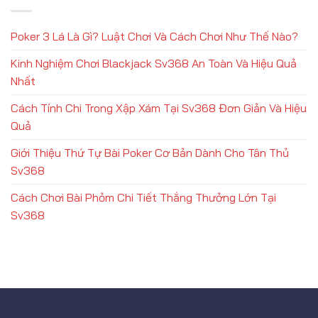
Poker 3 Lá Là Gì? Luật Chơi Và Cách Chơi Như Thế Nào?
Kinh Nghiệm Chơi Blackjack Sv368 An Toàn Và Hiệu Quả
Nhất
Cách Tính Chi Trong Xập Xám Tại Sv368 Đơn Giản Và Hiệu
Quả
Giới Thiệu Thứ Tự Bài Poker Cơ Bản Dành Cho Tân Thủ
Sv368
Cách Chơi Bài Phỏm Chi Tiết Thắng Thưởng Lớn Tại
Sv368