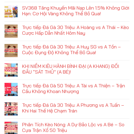
SV368 Tăng Khuyến Mãi Nạp Lên 1.5% Không Giới
Hạn: Cơ Hội Vàng Không Thể Bỏ Qua!
Trực tiếp Đá Gà 30 Triệu: A Hoàng vs A Thái – Kèo
Cược Hấp Dẫn Nhất Hôm Nay
Trực tiếp Đá Gà 30 Triệu: A Huy SG vs A Tồn –
Cuộc Đụng Độ Không Thể Bỏ Qua!
KHI NIỀM KIÊU HÃNH BÌNH ĐẠI (A KHANG) ĐỐI
ĐẦU “SÁT THỦ” (A BÉ)!
Trực tiếp Đá Gà 50 Triệu: A Tài vs A Thiện – Trận
Cầu Không Khoan Nhượng
Trực tiếp Đá Gà 30 Triệu: A Phương vs A Tuấn –
Khi Hai Thế Hệ Chạm Trán
Phân Tích Kèo Nóng: A Dự Bảo Lộc vs A Bé – So
Cựa Trận Xổ 50 Triệu