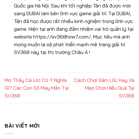
Quốc gia Hà Nội. Sau khi tốt nghiệp Tân đã được mời
sang DUBAI làm bên lĩnh vực game giải trí. Tại DUBAI,
Tân đã học được rất nhiều kinh nghiệm trong lĩnh vực
game. Hiện tại anh đang đảm nhiệm vai trò quản lý tại
website https://sv368how7.com/. Mục tiêu mà anh
mong muốn là sẽ phát triển mạnh mẽ trang giải trí
SV368 này tại thị trường Châu Á !
Mơ Thấy Cá Lóc Có Ý Nghĩa
Cách Chơi Sâm Lốc Hay Và
Gì? Các Con Số May Mắn Tại
Mẹo Chơi Hiệu Quả Tại
SV368
SV368
BÀI VIẾT MỚI