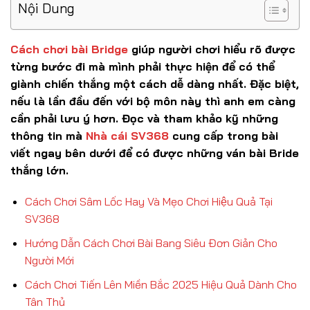
Nội Dung
Cách chơi bài Bridge
giúp người chơi hiểu rõ được
từng bước đi mà mình phải thực hiện để có thể
giành chiến thắng một cách dễ dàng nhất. Đặc biệt,
nếu là lần đầu đến với bộ môn này thì anh em càng
cần phải lưu ý hơn. Đọc và tham khảo kỹ những
thông tin mà
Nhà cái SV368
cung cấp trong bài
viết ngay bên dưới để có được những ván bài Bride
thắng lớn.
Cách Chơi Sâm Lốc Hay Và Mẹo Chơi Hiệu Quả Tại
SV368
Hướng Dẫn Cách Chơi Bài Bang Siêu Đơn Giản Cho
Người Mới
Cách Chơi Tiến Lên Miền Bắc 2025 Hiệu Quả Dành Cho
Tân Thủ