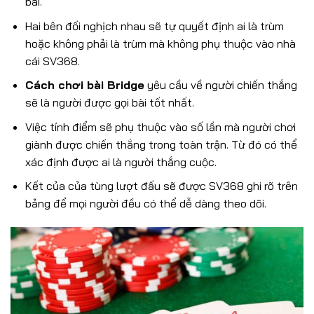
bài.
Hai bên đối nghịch nhau sẽ tự quyết định ai là trùm
hoặc không phải là trùm mà không phụ thuộc vào nhà
cái SV368.
Cách chơi bài Bridge
yêu cầu về người chiến thắng
sẽ là người được gọi bài tốt nhất.
Việc tính điểm sẽ phụ thuộc vào số lần mà người chơi
giành được chiến thắng trong toàn trận. Từ đó có thể
xác định được ai là người thắng cuộc.
Kết của của tùng lượt đấu sẽ được SV368 ghi rõ trên
bảng để mọi người đều có thể dễ dàng theo dõi.