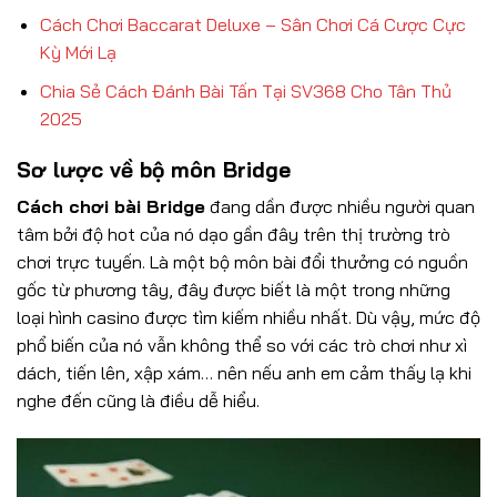
Cách Chơi Baccarat Deluxe – Sân Chơi Cá Cược Cực
Kỳ Mới Lạ
Chia Sẻ Cách Đánh Bài Tấn Tại SV368 Cho Tân Thủ
2025
Sơ lược về bộ môn Bridge
Cách chơi bài Bridge
đang dần được nhiều người quan
tâm bởi độ hot của nó dạo gần đây trên thị trường trò
chơi trực tuyến. Là một bộ môn bài đổi thưởng có nguồn
gốc từ phương tây, đây được biết là một trong những
loại hình casino được tìm kiếm nhiều nhất. Dù vậy, mức độ
phổ biến của nó vẫn không thể so với các trò chơi như xì
dách, tiến lên, xập xám… nên nếu anh em cảm thấy lạ khi
nghe đến cũng là điều dễ hiểu.