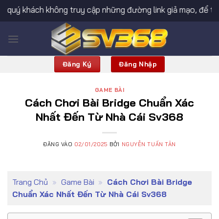
Bỏ
 không truy cập những đường link giả mạo, để tránh mất tiề
qua
nội
dung
Đăng Ký
Đăng Nhập
GAME BÀI
Cách Chơi Bài Bridge Chuẩn Xác
Nhất Đến Từ Nhà Cái Sv368
ĐĂNG VÀO
02/01/2025
BỞI
NGUYỄN TUẤN TÂN
Trang Chủ
»
Game Bài
»
Cách Chơi Bài Bridge
Chuẩn Xác Nhất Đến Từ Nhà Cái Sv368