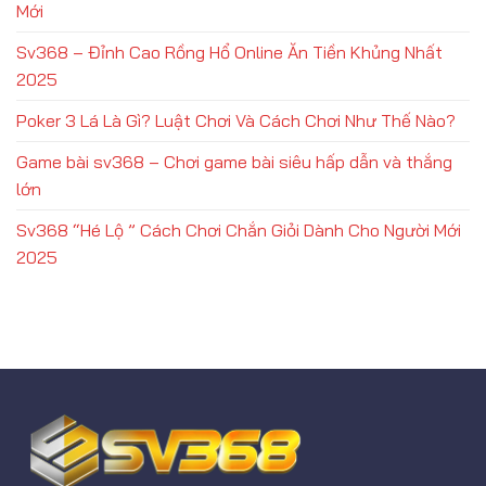
Mới
Sv368 – Đỉnh Cao Rồng Hổ Online Ăn Tiền Khủng Nhất
2025
Poker 3 Lá Là Gì? Luật Chơi Và Cách Chơi Như Thế Nào?
Game bài sv368 – Chơi game bài siêu hấp dẫn và thắng
lớn
Sv368 “Hé Lộ ” Cách Chơi Chắn Giỏi Dành Cho Người Mới
2025