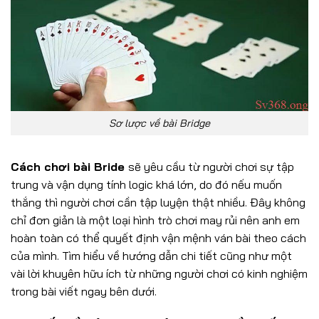
Sơ lược về bài Bridge
Cách chơi bài Bride
sẽ yêu cầu từ người chơi sự tập
trung và vận dụng tính logic khá lớn, do đó nếu muốn
thắng thì người chơi cần tập luyện thật nhiều. Đây không
chỉ đơn giản là một loại hình trò chơi may rủi nên anh em
hoàn toàn có thể quyết định vận mệnh ván bài theo cách
của mình. Tìm hiểu về hướng dẫn chi tiết cũng như một
vài lời khuyên hữu ích từ những người chơi có kinh nghiệm
trong bài viết ngay bên dưới.