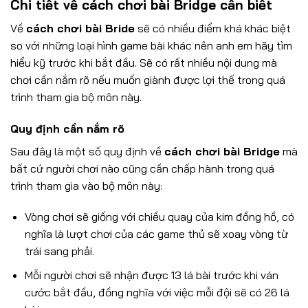
Chi tiết về cách chơi bài Bridge cần biết
Về
cách chơi bài Bride
sẽ có nhiều điểm khá khác biệt
so với những loại hình game bài khác nên anh em hãy tìm
hiểu kỹ trước khi bắt đầu. Sẽ có rất nhiều nội dung mà
chơi cần nắm rõ nếu muốn giành được lợi thế trong quá
trình tham gia bộ môn này.
Quy định cần nắm rõ
Sau đây là một số quy định về
cách chơi bài Bridge
mà
bất cứ người chơi nào cũng cần chấp hành trong quá
trình tham gia vào bộ môn này:
Vòng chơi sẽ giống với chiều quay của kim đồng hồ, có
nghĩa là lượt chơi của các game thủ sẽ xoay vòng từ
trái sang phải.
Mỗi người chơi sẽ nhận được 13 lá bài trước khi ván
cước bắt đầu, đồng nghĩa với việc mỗi đội sẽ có 26 lá