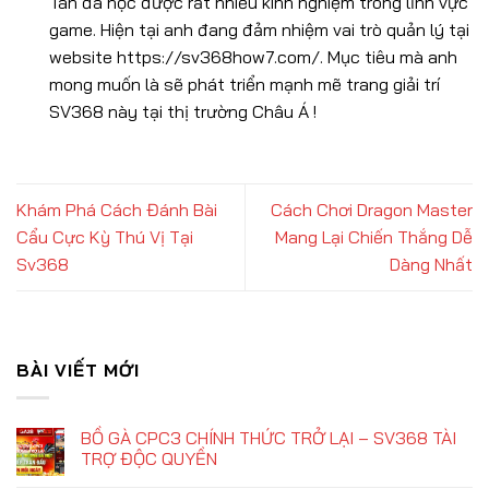
Tân đã học được rất nhiều kinh nghiệm trong lĩnh vực
game. Hiện tại anh đang đảm nhiệm vai trò quản lý tại
website https://sv368how7.com/. Mục tiêu mà anh
mong muốn là sẽ phát triển mạnh mẽ trang giải trí
SV368 này tại thị trường Châu Á !
Khám Phá Cách Đánh Bài
Cách Chơi Dragon Master
Cẩu Cực Kỳ Thú Vị Tại
Mang Lại Chiến Thắng Dễ
Sv368
Dàng Nhất
BÀI VIẾT MỚI
BỒ GÀ CPC3 CHÍNH THỨC TRỞ LẠI – SV368 TÀI
TRỢ ĐỘC QUYỀN